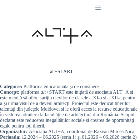
Skip
to
content
alt+START
Categorie:
Platformă educațională și de consiliere
Concept:
platforma
alt+
START este inițiată de asociația ALT+A și
este menită să ofere sprijin elevilor de clasele a XI-a și a XII-a pentru
a-și urma visul de a deveni arhitecți. Proiectul este dedicat tinerilor
talentați din județele Moldovei și le oferă acces la resurse educaționale
în vederea admiterii la facultățile de arhitectură din România. Scopul
declarat este reducerea inegalităților sociale și crearea de oportunități
egale pentru toți tinerii.
Organizator:
Asociația ALT+A, coordonat de Răzvan Mircea Nica
Perioada
: 12.2024 – 06.2025 (seria 1) și 01.2026 – 06.2026 (seria 2)