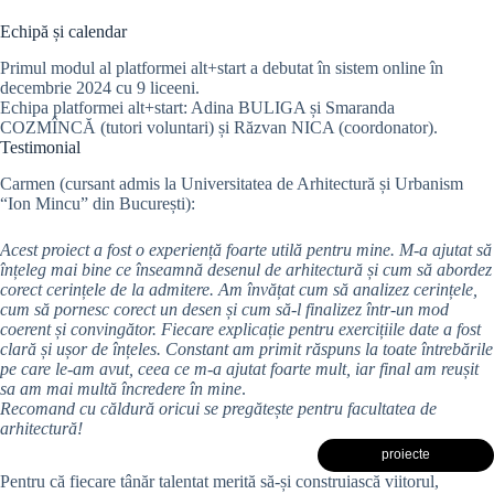
Echipă și calendar
Primul modul al platformei alt+start a debutat în sistem online în
decembrie 2024 cu 9 liceeni.
Echipa platformei alt+start: Adina BULIGA și Smaranda
COZMÎNCĂ (tutori voluntari) și Răzvan NICA (coordonator).
Testimonial
Carmen (cursant admis la Universitatea de Arhitectură și Urbanism
“Ion Mincu” din București):
Acest proiect a fost o experiență foarte utilă pentru mine. M-a ajutat să
înțeleg mai bine ce înseamnă desenul de arhitectură și cum să abordez
corect cerințele de la admitere. Am învățat cum să analizez cerințele,
cum să pornesc corect un desen și cum să-l finalizez într-un mod
coerent și convingător. Fiecare explicație pentru exercițiile date a fost
clară și ușor de înțeles. Constant am primit răspuns la toate întrebările
pe care le-am avut, ceea ce m-a ajutat foarte mult, iar final am reușit
sa am mai multă încredere în mine
.
Recomand cu căldură oricui se pregătește pentru facultatea de
arhitectură!
proiecte
Pentru că fiecare tânăr talentat merită să-și construiască viitorul,