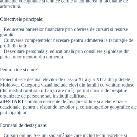
abilitățile vocaționale și tehnice cerute la admiterea în facultățile de
arhitectură.
Obiectivele principale:
– Reducerea barierelor financiare prin oferirea de cursuri și resurse
gratuite;
– Cultivarea competențelor necesare pentru admiterea la facultățile de
profil din țară;
– Dezvoltare personală și educațională prin consiliere și ghidare din
partea unor mentori din domeniu.
Pentru cine și cum?
Proiectul este destinat elevilor de clasa a XI-a și a XII-a din județele
Moldovei. Categoria vizată include elevi din familii cu venituri reduse
(din mediul rural sau urban), care nu își permit cursuri de pregătire
organizate de persoane sau instituții calificate.
alt+START
combină elemente de învățare online și ateliere fizice
ocazionale, pentru a răspunde nevoilor și constrângerilor geografice ale
participanților.
Formatul de desfășurare:
– Cursuri online: Sesiuni săptămânale care includ lecții teoretice și