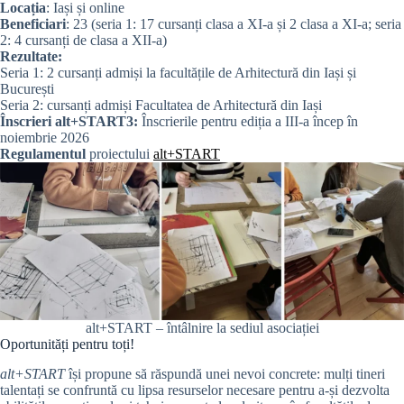
Locația
: Iași și online
Beneficiari
: 23 (seria 1: 17 cursanți clasa a XI-a și 2 clasa a XI-a; seria
2: 4 cursanți de clasa a XII-a)
Rezultate:
Seria 1: 2 cursanți admiși la facultățile de Arhitectură din Iași și
București
Seria 2: cursanți admiși Facultatea de Arhitectură din Iași
Înscrieri alt+START3:
Înscrierile pentru ediția a III-a încep în
noiembrie 2026
Regulamentul
proiectului
alt+START
alt+START – întâlnire la sediul asociației
Oportunități pentru toți!
alt+START
își propune să răspundă unei nevoi concrete: mulți tineri
talentați se confruntă cu lipsa resurselor necesare pentru a-și dezvolta