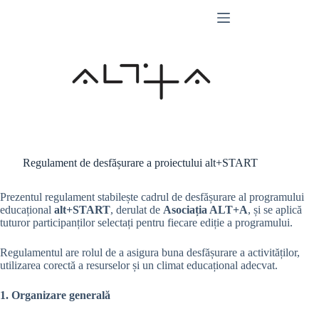
Skip
to
content
Regulament de desfășurare a proiectului alt+START
Prezentul regulament stabilește cadrul de desfășurare al programului
educațional
alt+START
, derulat de
Asociația ALT+A
, și se aplică
tuturor participanților selectați pentru fiecare ediție a programului.
Regulamentul are rolul de a asigura buna desfășurare a activităților,
utilizarea corectă a resurselor și un climat educațional adecvat.
1. Organizare generală