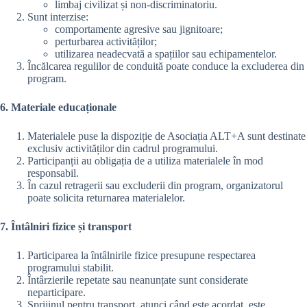
limbaj civilizat și non-discriminatoriu.
Sunt interzise:
comportamente agresive sau jignitoare;
perturbarea activităților;
utilizarea neadecvată a spațiilor sau echipamentelor.
Încălcarea regulilor de conduită poate conduce la excluderea din
program.
6. Materiale educaționale
Materialele puse la dispoziție de Asociația ALT+A sunt destinate
exclusiv activităților din cadrul programului.
Participanții au obligația de a utiliza materialele în mod
responsabil.
În cazul retragerii sau excluderii din program, organizatorul
poate solicita returnarea materialelor.
7. Întâlniri fizice și transport
Participarea la întâlnirile fizice presupune respectarea
programului stabilit.
Întârzierile repetate sau neanunțate sunt considerate
neparticipare.
Sprijinul pentru transport, atunci când este acordat, este