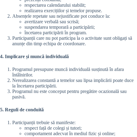
respectarea calendarului stabilit;
realizarea exercițiilor și temelor propuse.
Absențele repetate sau nejustificate pot conduce la:
avertizare verbală sau scrisă;
suspendarea temporară a participării;
încetarea participării în program.
Participanții care nu pot participa la o activitate sunt obligați să
anunțe din timp echipa de coordonare.
4. Implicare și muncă individuală
Programul presupune muncă individuală susținută în afara
întâlnirilor.
Nerealizarea constantă a temelor sau lipsa implicării poate duce
la încetarea participării.
Programul nu este conceput pentru pregătire ocazională sau
pasivă.
5. Reguli de conduită
Participanții trebuie să manifeste:
respect față de colegi și tutori;
comportament adecvat în mediul fizic și online;