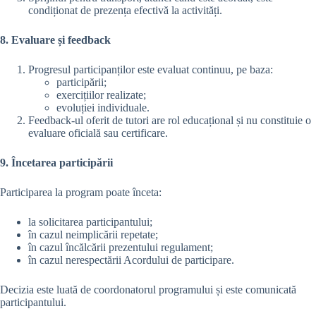
condiționat de prezența efectivă la activități.
8. Evaluare și feedback
Progresul participanților este evaluat continuu, pe baza:
participării;
exercițiilor realizate;
evoluției individuale.
Feedback-ul oferit de tutori are rol educațional și nu constituie o
evaluare oficială sau certificare.
9. Încetarea participării
Participarea la program poate înceta:
la solicitarea participantului;
în cazul neimplicării repetate;
în cazul încălcării prezentului regulament;
în cazul nerespectării Acordului de participare.
Decizia este luată de coordonatorul programului și este comunicată
participantului.