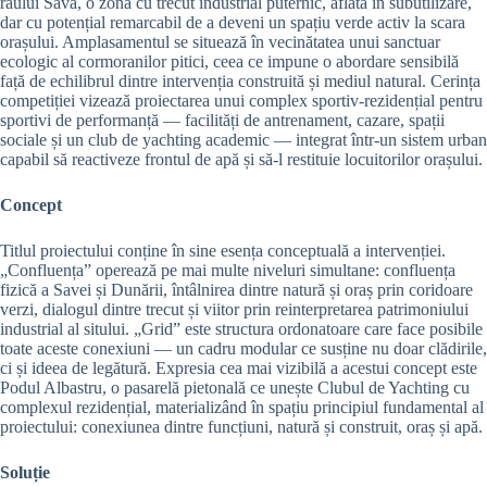
râului Sava, o zonă cu trecut industrial puternic, aflată în subutilizare,
dar cu potențial remarcabil de a deveni un spațiu verde activ la scara
orașului. Amplasamentul se situează în vecinătatea unui sanctuar
ecologic al cormoranilor pitici, ceea ce impune o abordare sensibilă
față de echilibrul dintre intervenția construită și mediul natural. Cerința
competiției vizează proiectarea unui complex sportiv-rezidențial pentru
sportivi de performanță — facilități de antrenament, cazare, spații
sociale și un club de yachting academic — integrat într-un sistem urban
capabil să reactiveze frontul de apă și să-l restituie locuitorilor orașului.
Concept
Titlul proiectului conține în sine esența conceptuală a intervenției.
„Confluența” operează pe mai multe niveluri simultane: confluența
fizică a Savei și Dunării, întâlnirea dintre natură și oraș prin coridoare
verzi, dialogul dintre trecut și viitor prin reinterpretarea patrimoniului
industrial al sitului. „Grid” este structura ordonatoare care face posibile
toate aceste conexiuni — un cadru modular ce susține nu doar clădirile,
ci și ideea de legătură. Expresia cea mai vizibilă a acestui concept este
Podul Albastru, o pasarelă pietonală ce unește Clubul de Yachting cu
complexul rezidențial, materializând în spațiu principiul fundamental al
proiectului: conexiunea dintre funcțiuni, natură și construit, oraș și apă.
Soluție