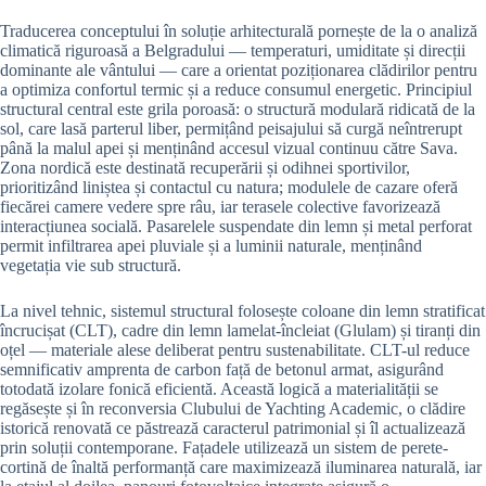
Traducerea conceptului în soluție arhitecturală pornește de la o analiză
climatică riguroasă a Belgradului — temperaturi, umiditate și direcții
dominante ale vântului — care a orientat poziționarea clădirilor pentru
a optimiza confortul termic și a reduce consumul energetic. Principiul
structural central este grila poroasă: o structură modulară ridicată de la
sol, care lasă parterul liber, permițând peisajului să curgă neîntrerupt
până la malul apei și menținând accesul vizual continuu către Sava.
Zona nordică este destinată recuperării și odihnei sportivilor,
prioritizând liniștea și contactul cu natura; modulele de cazare oferă
fiecărei camere vedere spre râu, iar terasele colective favorizează
interacțiunea socială. Pasarelele suspendate din lemn și metal perforat
permit infiltrarea apei pluviale și a luminii naturale, menținând
vegetația vie sub structură.
La nivel tehnic, sistemul structural folosește coloane din lemn stratificat
încrucișat (CLT), cadre din lemn lamelat-încleiat (Glulam) și tiranți din
oțel — materiale alese deliberat pentru sustenabilitate. CLT-ul reduce
semnificativ amprenta de carbon față de betonul armat, asigurând
totodată izolare fonică eficientă. Această logică a materialității se
regăsește și în reconversia Clubului de Yachting Academic, o clădire
istorică renovată ce păstrează caracterul patrimonial și îl actualizează
prin soluții contemporane. Fațadele utilizează un sistem de perete-
cortină de înaltă performanță care maximizează iluminarea naturală, iar