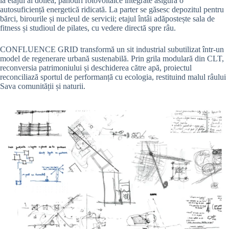
la etajul al doilea, panouri fotovoltaice integrate asigură o
autosuficiență energetică ridicată. La parter se găsesc depozitul pentru
bărci, birourile și nucleul de servicii; etajul întâi adăpostește sala de
fitness și studioul de pilates, cu vedere directă spre râu.
CONFLUENCE GRID transformă un sit industrial subutilizat într-un
model de regenerare urbană sustenabilă. Prin grila modulară din CLT,
reconversia patrimoniului și deschiderea către apă, proiectul
reconciliază sportul de performanță cu ecologia, restituind malul râului
Sava comunității și naturii.