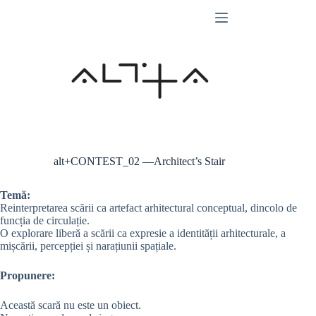
Skip
to
content
alt+CONTEST_02 —Architect’s Stair
Temă:
Reinterpretarea scării ca artefact arhitectural conceptual, dincolo de
funcția de circulație.
O explorare liberă a scării ca expresie a identității arhitecturale, a
mișcării, percepției și narațiunii spațiale.
Propunere:
Această scară nu este un obiect.