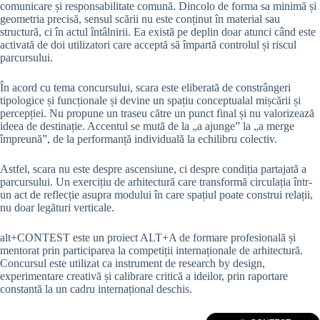
comunicare și responsabilitate comună. Dincolo de forma sa minimă și
geometria precisă, sensul scării nu este conținut în material sau
structură, ci în actul întâlnirii. Ea există pe deplin doar atunci când este
activată de doi utilizatori care acceptă să împartă controlul și riscul
parcursului.
În acord cu tema concursului, scara este eliberată de constrângeri
tipologice și funcționale și devine un spațiu conceptualal mișcării și
percepției. Nu propune un traseu către un punct final și nu valorizează
ideea de destinație. Accentul se mută de la „a ajunge” la „a merge
împreună”, de la performanță individuală la echilibru colectiv.
Astfel, scara nu este despre ascensiune, ci despre condiția partajată a
parcursului. Un exercițiu de arhitectură care transformă circulația într-
un act de reflecție asupra modului în care spațiul poate construi relații,
nu doar legături verticale.
alt+CONTEST este un proiect ALT+A de formare profesională și
mentorat prin participarea la competiții internaționale de arhitectură.
Concursul este utilizat ca instrument de research by design,
experimentare creativă și calibrare critică a ideilor, prin raportare
constantă la un cadru internațional deschis.