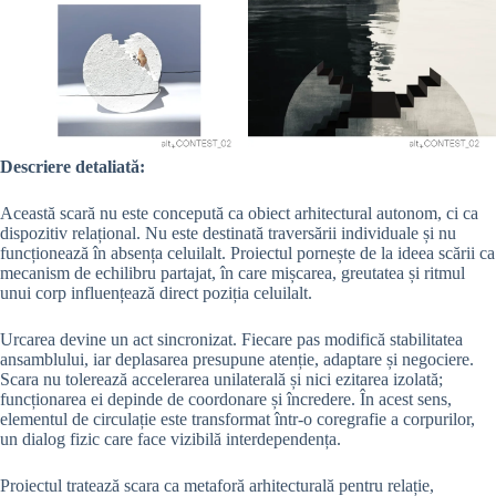
Descriere detaliată:
Această scară nu este concepută ca obiect arhitectural autonom, ci ca
dispozitiv relațional. Nu este destinată traversării individuale și nu
funcționează în absența celuilalt. Proiectul pornește de la ideea scării ca
mecanism de echilibru partajat, în care mișcarea, greutatea și ritmul
unui corp influențează direct poziția celuilalt.
Urcarea devine un act sincronizat. Fiecare pas modifică stabilitatea
ansamblului, iar deplasarea presupune atenție, adaptare și negociere.
Scara nu tolerează accelerarea unilaterală și nici ezitarea izolată;
funcționarea ei depinde de coordonare și încredere. În acest sens,
elementul de circulație este transformat într-o coregrafie a corpurilor,
un dialog fizic care face vizibilă interdependența.
Proiectul tratează scara ca metaforă arhitecturală pentru relație,